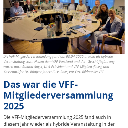
Die VFF-Mitgliederversammlung fand am 08.04.2025 in Köln als hybride
Veranstaltung statt. Neben dem VFF-Vorstand und der -Geschäftsführung
waren auch Roland Angst, ULA-Präsident und VFF-Mitglied (links), und
Kassenprüfer Dr. Rüdiger Janert (2. v. links) vor Ort. Bildquelle: VFF
Das war die VFF-
Mitgliederversammlung
2025
Die VFF-Mitgliederversammlung 2025 fand auch in
diesem Jahr wieder als hybride Veranstaltung in der