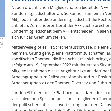
Neben ordentlichen Mitgliedschaften bietet der VFF 
Sondermitgliedschaften an. So können zum einen Ve
Mitgliedern über die Sondermitgliedschaft die Rechts
anbieten. Zum anderen berät der VFF auch Sprecherau
Sondermitgliedschaft beim VFF entscheiden, in allen
sich für das Gremium stellen.
and
der
Mittlerweile gibt es 14 Sprecherausschüsse, die eine
en
m
nehmen. Grund genug, eine Plattform zu schaffen, au
spezifischen Themen, die ihre Arbeit mit sich bringt,
erfolgte am 19. September 2022 mit der ersten Sitz
Mitglieder nahmen dieses Angebot rege an, darüber h
Arbeitsgruppe zum Selbstverständnis und zur Positi
Arbeitsgruppen zu den Themen Diversity und Führung
Für den VFF dient diese Plattform auch dazu, durch d
verschiedenen Sprecherausschussmitgliedern Themen z
der politischen Interessenvertretung über den Dach
Führungskräfteverband einfließen. Die Kommission S