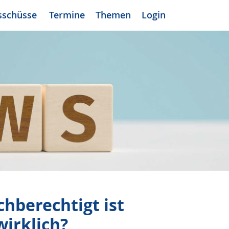
sschüsse
Termine
Themen
Login
chberechtigt ist
irklich?