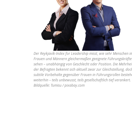
Der Reykjavík-Index for Leadership misst, wie sehr Menschen i
Frauen und Männern gleichermaßen geeignete Führungskräfte
sehen – unabhängig von Geschlecht oder Position. Die Mehrhei
der Befragten bekennt sich aktuell zwar zur Gleichstellung, doc
subtile Vorbehalte gegenüber Frauen in Führungsrollen besteh
weiterhin – teils unbewusst, teils gesellschaftlich tief verankert.
Bildquelle: Tumisu / pixabay.com