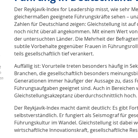
Der Reykjavík-Index for Leadership misst, wie sehr
gleichermaßen geeignete Führungskräfte sehen – una
Zahlen für Deutschland zeigen: Gleichstellung ist au
noch nicht überall angekommen. Mit einem Wert von 7
der untersuchten Länder. Die Mehrheit der Befragten
subtile Vorbehalte gegenüber Frauen in Führungsroll
teils gesellschaftlich tief verankert.
n
Auffällig ist: Vorurteile treten besonders häufig in 
t
h
Branchen, die gesellschaftlich besonders meinungsbi
en
Generationen immer häufiger der Aussage zu, dass 
Führungsaufgaben geeignet sind. Auch in Bereichen wi
Gleichstellungsakzeptanz überdurchschnittlich hoch.
Der Reykjavík-Index macht damit deutlich: Es gibt Fort
selbstverständlich. Er fungiert als Seismograf für ges
Führungskultur im Wandel. Gleichstellung ist dabei wei
wirtschaftliche Innovationskraft, gesellschaftliche Re